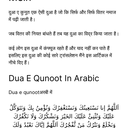
दुआ ए कुनूत एक ऐसी दुआ है जो कि सिर्फ और सिर्फ वितर नमाज
में पढ़ी जाती है।
जब वितर की नियत बांधते हैं तब यह दुआ का विद्र किया जाता है।
कई लोग इस दुआ में कंफ्यूज रहते हैं और याद नहीं कर पाते हैं
इसलिए इस दुआ की कोई सारे ट्रांसलेशन मैंने इस आर्टिकल में
नीचे दिए हैं।
Dua E Qunoot In Arabic
Dua e qunootअरबी में
اَللَّهُمَّ إنا نَسْتَعِينُكَ وَنَسْتَغْفِرُكَ وَنُؤْمِنُ بِكَ وَنَتَوَكَّلُ
عَلَيْكَ وَنُثْنِئْ عَلَيْكَ الخَيْرَ وَنَشْكُرُكَ وَلَا نَكْفُرُكَ
وَنَخْلَعُ وَنَتْرُكُ مَنْ ئَّفْجُرُكَ اَللَّهُمَّ إِيَّاكَ نَعْبُدُ وَلَكَ