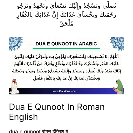
نُصَلِّئ وَنَسْجُدُ وَإِلَيْكَ نَسْعأئ وَنَحْفِدُ وَنَرْجُو
رَحْمَتَكَ وَنَخْشآئ عَذَابَكَ إِنَّ عَذَابَكَ بِالكُفَّارِ
مُلْحَقٌ
Dua E Qunoot In Roman
English
dua e qunoot रोमन इंग्लिश में ;