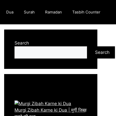
Dua
Surah
Ramadan
Tasbih Counter
Search
Search
Recent Posts
Murgi Zibah Karne ki Dua | मुर्गी जिबह