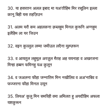
30. या हसरतन अलल इबाद मा यअ’तीहिम मिर रसूलिन इल्ला
कानू बिही यस तहज़िउन
31. अलम यरौ कम अहलकना क़ब्लहुम मिनल कुरूनि अन्नहुम
इलैहिम ला यर जिउन
32. वइन कुल्लुल लम्मा जमीउल लदैना मुह्ज़रून
33. व आयतुल लहुमूल अरज़ुल मैतह अह ययनाहा व अखरजना
मिन्हा हब्बन फमिनहु यअ कुलून
34. व जअलना फीहा जन्नातिम मिन नखीलिव व अअ’नाबिव व
फज्जरना फीहा मिनल उयून
35. लियअ’ कुलु मिन समरिही वमा अमिलत हु अयदीहिम अफला
यशकुरून