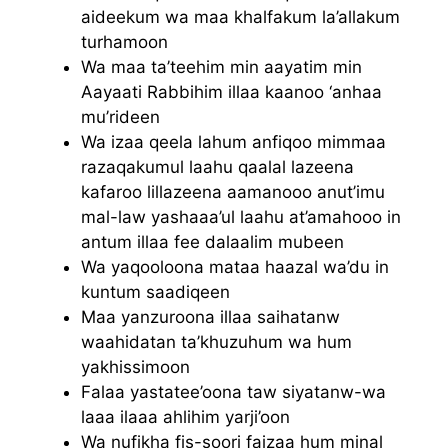
aideekum wa maa khalfakum la’allakum
turhamoon
Wa maa ta’teehim min aayatim min
Aayaati Rabbihim illaa kaanoo ‘anhaa
mu’rideen
Wa izaa qeela lahum anfiqoo mimmaa
razaqakumul laahu qaalal lazeena
kafaroo lillazeena aamanooo anut’imu
mal-law yashaaa’ul laahu at’amahooo in
antum illaa fee dalaalim mubeen
Wa yaqooloona mataa haazal wa’du in
kuntum saadiqeen
Maa yanzuroona illaa saihatanw
waahidatan ta’khuzuhum wa hum
yakhissimoon
Falaa yastatee’oona taw siyatanw-wa
laaa ilaaa ahlihim yarji’oon
Wa nufikha fis-soori faizaa hum minal