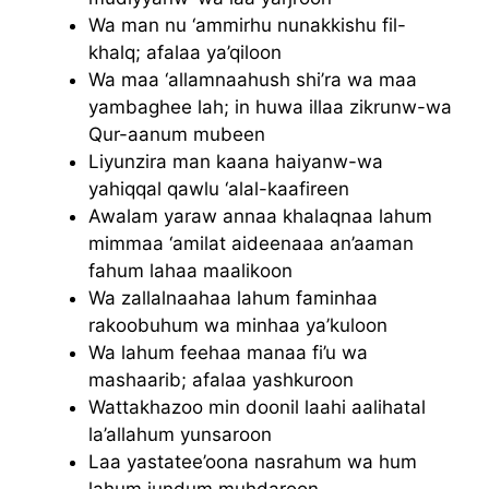
Wa man nu ‘ammirhu nunakkishu fil-
khalq; afalaa ya’qiloon
Wa maa ‘allamnaahush shi’ra wa maa
yambaghee lah; in huwa illaa zikrunw-wa
Qur-aanum mubeen
Liyunzira man kaana haiyanw-wa
yahiqqal qawlu ‘alal-kaafireen
Awalam yaraw annaa khalaqnaa lahum
mimmaa ‘amilat aideenaaa an’aaman
fahum lahaa maalikoon
Wa zallalnaahaa lahum faminhaa
rakoobuhum wa minhaa ya’kuloon
Wa lahum feehaa manaa fi’u wa
mashaarib; afalaa yashkuroon
Wattakhazoo min doonil laahi aalihatal
la’allahum yunsaroon
Laa yastatee’oona nasrahum wa hum