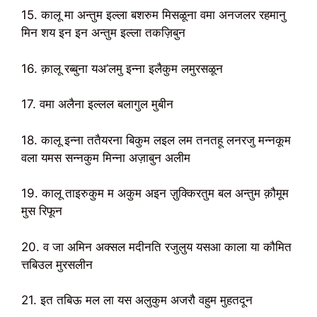
15. कालू मा अन्तुम इल्ला बशरुम मिसळूना वमा अनजलर रहमानु
मिन शय इन इन अन्तुम इल्ला तकज़िबुन
16. क़ालू रब्बुना यअ’लमु इन्ना इलैकुम लमुरसळून
17. वमा अलैना इल्लल बलागुल मुबीन
18. कालू इन्ना ततैयरना बिकुम लइल लम तनतहू लनरजु मन्नकूम
वला यमस सन्नकुम मिन्ना अज़ाबुन अलीम
19. कालू ताइरुकुम म अकुम अइन ज़ुक्किरतुम बल अन्तुम क़ौमूम
मुस रिफून
20. व जा अमिन अक्सल मदीनति रजुलुय यसआ काला या कौमित
त्तबिउल मुरसलीन
21. इत तबिऊ मल ला यस अलुकुम अजरौ वहुम मुहतदून