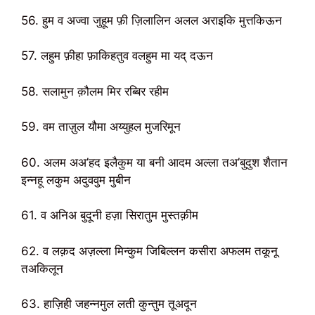
56. हुम व अज्वा जुहूम फ़ी ज़िलालिन अलल अराइकि मुत्तकिऊन
57. लहुम फ़ीहा फ़ाकिहतुव वलहुम मा यद् दऊन
58. सलामुन क़ौलम मिर रब्बिर रहीम
59. वम ताज़ुल यौमा अय्युहल मुजरिमून
60. अलम अअ’हद इलैकुम या बनी आदम अल्ला तअ’बुदुश शैतान
इन्नहू लकुम अदुववुम मुबीन
61. व अनिअ बुदूनी हज़ा सिरातुम मुस्तक़ीम
62. व लक़द अज़ल्ला मिन्कुम जिबिल्लन कसीरा अफलम तकूनू
तअकिलून
63. हाज़िही जहन्नमुल लती कुन्तुम तूअदून