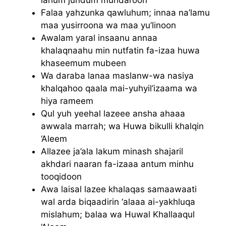
lahum jundum muhdaroon
Falaa yahzunka qawluhum; innaa na’lamu
maa yusirroona wa maa yu’linoon
Awalam yaral insaanu annaa
khalaqnaahu min nutfatin fa-izaa huwa
khaseemum mubeen
Wa daraba lanaa maslanw-wa nasiya
khalqahoo qaala mai-yuhyil’izaama wa
hiya rameem
Qul yuh yeehal lazeee ansha ahaaa
awwala marrah; wa Huwa bikulli khalqin
‘Aleem
Allazee ja’ala lakum minash shajaril
akhdari naaran fa-izaaa antum minhu
tooqidoon
Awa laisal lazee khalaqas samaawaati
wal arda biqaadirin ‘alaaa ai-yakhluqa
mislahum; balaa wa Huwal Khallaaqul