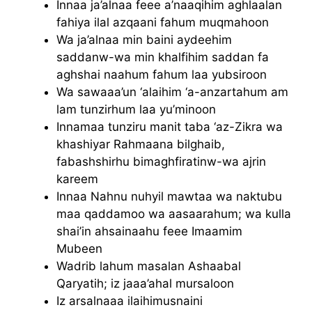
Innaa ja’alnaa feee a’naaqihim aghlaalan
fahiya ilal azqaani fahum muqmahoon
Wa ja’alnaa min baini aydeehim
saddanw-wa min khalfihim saddan fa
aghshai naahum fahum laa yubsiroon
Wa sawaaa’un ‘alaihim ‘a-anzartahum am
lam tunzirhum laa yu’minoon
Innamaa tunziru manit taba ‘az-Zikra wa
khashiyar Rahmaana bilghaib,
fabashshirhu bimaghfiratinw-wa ajrin
kareem
Innaa Nahnu nuhyil mawtaa wa naktubu
maa qaddamoo wa aasaarahum; wa kulla
shai’in ahsainaahu feee Imaamim
Mubeen
Wadrib lahum masalan Ashaabal
Qaryatih; iz jaaa’ahal mursaloon
Iz arsalnaaa ilaihimusnaini