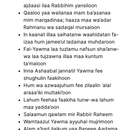
ajdaasi ilaa Rabbihim yansiloon
Qaaloo yaa wailanaa mam ba’asanaa
mim marqadinaa; haaza maa wa’adar
Rahmanu wa sadaqal mursaloon
In kaanat illaa saihatanw waahidatan fa-
izaa hum jamee’ul ladainaa muhdaroon
Fal-Yawma laa tuzlamu nafsun shai’anw-
wa laa tujzawna illaa maa kuntum
ta’maloon
Inna Ashaabal jannatil Yawma fee
shughulin faakihoon
Hum wa azwaajuhum fee zilaalin ‘alal
araaa’iki muttaki’oon
Lahum feehaa faakiha tunw-wa lahum
maa yadda’oon
Salaamun qawlam mir Rabbir Raheem
Wamtaazul Yawma ayyuhal mujrimoon
Alam a’had ilaikum yaa Baneee Aadama