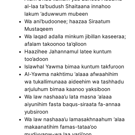
al-laa ta’budush Shaitaana innahoo
lakum ‘aduwwum mubeen
Wa ani’budoonee; haazaa Siraatum
Mustaqeem
Wa laqad adalla minkum jibillan kaseeraa;
afalam takoonoo ta’qiloon
Haazihee Jahannamul latee kuntum
too’adoon
Islawhal Yawma bimaa kuntum takfuroon
Al-Yawma nakhtimu ‘alaaa afwaahihim
wa tukallimunaaa aideehim wa tashhadu
arjuluhum bimaa kaanoo yaksiboon
Wa law nashaaa’u lata masna ‘alaaa
aiyunihim fasta baqus-siraata fa-annaa
yubsiroon
Wa law nashaaa’u lamasakhnaahum ‘alaa
makaanatihim famas-tataa’oo
mudiyyanw-wa laa yarji’oon