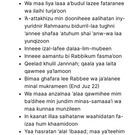
Wa maa liya laaa a’budul lazee fataranee
wa ilaihi turja’oon
‘A-attakhizu min dooniheee aalihatan iny-
yuridnir Rahmaanu bidurril-laa tughni
‘annee shafaa ‘atuhum shai ‘anw-wa laa
yunqizoon
Inneee izal-lafee dalaa-lim-mubeen
Inneee aamantu bi Rabbikum fasma’oon
Qeelad khulil Jannnah; qaala yaa laita
qawmee ya’lamoon
Bimaa ghafara lee Rabbee wa ja’alanee
minal mukrameen (End Juz 22)
Wa maaa anzalnaa ‘alaa qawmihee mim
ba’dihee min jundim minas-samaaa’i wa
maa kunnaa munzileen
In kaanat illaa saihatanw waahidatan fa-
izaa hum khaamidoon
Yaa hasratan ‘alal ‘ibaaad; maa ya’teehim