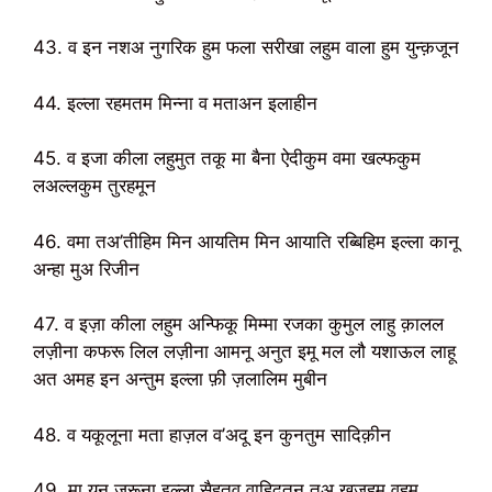
43. व इन नशअ नुगरिक हुम फला सरीखा लहुम वाला हुम युन्क़जून
44. इल्ला रहमतम मिन्ना व मताअन इलाहीन
45. व इजा कीला लहुमुत तकू मा बैना ऐदीकुम वमा खल्फकुम
लअल्लकुम तुरहमून
46. वमा तअ’तीहिम मिन आयतिम मिन आयाति रब्बिहिम इल्ला कानू
अन्हा मुअ रिजीन
47. व इज़ा कीला लहुम अन्फिकू मिम्मा रजका कुमुल लाहु क़ालल
लज़ीना कफरू लिल लज़ीना आमनू अनुत इमू मल लौ यशाऊल लाहू
अत अमह इन अन्तुम इल्ला फ़ी ज़लालिम मुबीन
48. व यकूलूना मता हाज़ल व’अदू इन कुनतुम सादिक़ीन
49. मा यन ज़ुरूना इल्ला सैहतव व़ाहिदतन तअ खुज़ुहुम वहुम