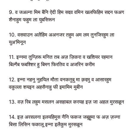
9. व जअल्ना मिम बैनि ऐदी हिम सद्दव वमिन खलफिहिम सद्दन फअग
शैनाहुम फहुम ला युबसिरून
10. वसवाउन अलैहिम अअनजर तहुम अम लम तुनजिरहुम ला
युअ’मिनून
11. इन्नमा तुन्ज़िरू मनित तब अज़ ज़िकरा व खशियर रहमान
बिल्गैब फबश्शिर हु बिमग फिरतिव व अजरिन करीम
12. इन्ना नहनु नुहयिल मौता वनकतुबु मा क़द्दमु व आसारहुम
वकुल्ला शयइन अहसैनाहु फी इमामिम मुबीन
13. वज़ रिब लहुम मसलन असहाबल करयह इज़ जा अहल मुरसळून
14. इज़ अरसलना इलयहिमुस नैनि फकज जबूहुमा फ अज़ ज़ज्ना
बिसा लिसिन फकालू इन्ना इलैकुम मुरसळून