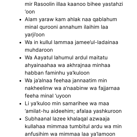
mir Rasoolin illaa kaanoo bihee yastahzi
‘oon
Alam yaraw kam ahlak naa qablahum
minal qurooni annahum ilaihim laa
yarji’oon
Wa in kullul lammaa jamee’ul-ladainaa
muhdaroon
Wa Aayatul lahumul ardul maitatu
ahyainaahaa wa akhrajnaa minhaa
habban faminhu ya’kuloon
Wa ja’alnaa feehaa jannaatim min
nakheelinw wa a’naabinw wa fajjarnaa
feeha minal ‘uyoon
Li ya’kuloo min samarihee wa maa
‘amilat-hu aideehim; afalaa yashkuroon
Subhaanal lazee khalaqal azwaaja
kullahaa mimmaa tumbitul ardu wa min
anfusihim wa mimmaa laa ya’lamoon