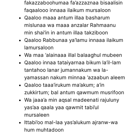
fakazzaboohumaa fa’azzaznaa bisaalisin
faqaalooo innaaa ilaikum mursaloon
Qaaloo maaa antum illaa basharum
mislunaa wa maaa anzalar Rahmaanu
min shai’in in antum illaa takziboon
Qaaloo Rabbunaa ya’lamu innaaa ilaikum
lamursaloon
Wa maa ‘alainaaa illal balaaghul mubeen
Qaaloo innaa tataiyarnaa bikum la’il-lam
tantahoo lanar jumannakum wa la-
yamassan nakum minnaa ‘azaabun aleem
Qaaloo taaa’irukum ma’akum; a’in
zukkirtum; bal antum qawmum musrifoon
Wa jaaa’a min aqsal madeenati rajuluny
yas’aa qaala yaa qawmit tabi’ul
mursaleen
Ittabi’oo mal-laa yas’alukum ajranw-wa
hum muhtadoon