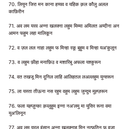
70. लियुन जिरा मन काना हय्यव व यहिक क़ल कौलु अलल
काफ़िरीन
71. अव लम यरव अन्ना खलक्ना लहुम मिम्मा अमिलत अय्दीना अन
आमन फहुम लहा मालिकून
72. व ज़ल लल नाहा लहुम फ मिन्हा रकू बुहुम व मिन्हा यअ’कुलून
73. व लहुम फ़ीहा मनाफ़िउ व मशारिबु अफला यश्कुरून
74. वत तखजू मिन दूनिल लाहि आलिहतल लअल्लहुम युन्सरून
75. ला यस्ता तीऊना नस रहुम वहुम लहुम जुन्दुम मुह्ज़रून
76. फला यह्ज़ुन्का क़व्लुहुम इन्ना नअ’लमु मा युसिर रूना वमा
युअ’लिनून
77. अव लम यरल इंसानु अन्ना खलक्नाहू मिन नुत्फ़तिन फ़ इज़ा