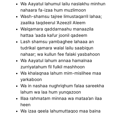
Wa Aayatul lahumul lailu naslakhu minhun
nahaara fa-izaa hum muzlimoon
Wash-shamsu tajree limustaqarril lahaa;
zaalika taqdeerul ‘Azeezil Aleem
Walqamara qaddarnaahu manaazila
hattaa ‘aada kal’ur joonil qadeem
Lash shamsu yambaghee lahaaa an
tudrikal qamara walal lailu saabiqun
nahaar; wa kullun fee falaki yasbahoon
Wa Aayatul lahum annaa hamalnaa
zurriyatahum fil fulkil mashhoon
Wa khalaqnaa lahum mim-mislihee maa
yarkaboon
Wa in nashaa nughriqhum falaa sareekha
lahum wa laa hum yunqazoon
Illaa rahmatam minnaa wa mataa’an ilaa
heen
Wa izaa qeela lahumuttaqoo maa baina