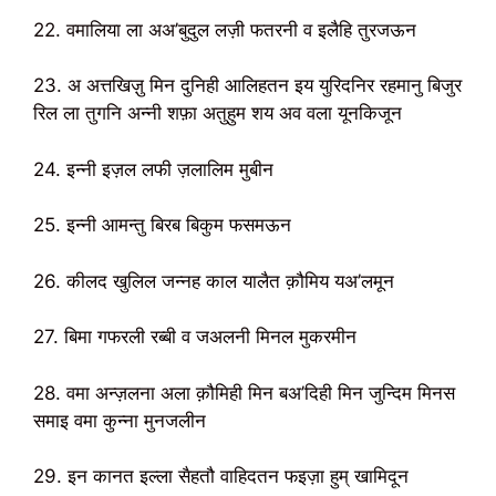
22. वमालिया ला अअ’बुदुल लज़ी फतरनी व इलैहि तुरजऊन
23. अ अत्तखिज़ु मिन दुनिही आलिहतन इय युरिदनिर रहमानु बिजुर
रिल ला तुगनि अन्नी शफ़ा अतुहुम शय अव वला यूनकिजून
24. इन्नी इज़ल लफी ज़लालिम मुबीन
25. इन्नी आमन्तु बिरब बिकुम फसमऊन
26. कीलद खुलिल जन्नह काल यालैत क़ौमिय यअ’लमून
27. बिमा गफरली रब्बी व जअलनी मिनल मुकरमीन
28. वमा अन्ज़लना अला क़ौमिही मिन बअ’दिही मिन जुन्दिम मिनस
समाइ वमा कुन्ना मुनजलीन
29. इन कानत इल्ला सैहतौ वाहिदतन फइज़ा हुम् खामिदून