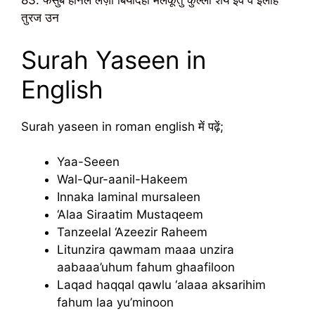
83. फसुब हानल लज़ी बियदिही मलकूतु कुल्ली शय इव व इलैहि
तुरज उन
Surah Yaseen in
English
Surah yaseen in roman english में पढ़ें;
Yaa-Seeen
Wal-Qur-aanil-Hakeem
Innaka laminal mursaleen
‘Alaa Siraatim Mustaqeem
Tanzeelal ‘Azeezir Raheem
Litunzira qawmam maaa unzira
aabaaa’uhum fahum ghaafiloon
Laqad haqqal qawlu ‘alaaa aksarihim
fahum laa yu’minoon