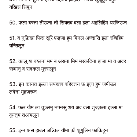
यखिस सिमून
50. फला यस्ता तीऊना तौ सियतव वला इला अहलिहिम यरजिऊन
51. व नुफ़िखा फिस सूरि फ़इज़ा हुम मिनल अज्दासि इला रब्बिहिम
यन्सिलून
52. कालू या वय्लना मम ब असना मिम मरक़दिना हाज़ा मा व अदर
रहमानु व सदकल मुरसलून
53. इन कानत इल्ला सयहतव वहिदतन फ़ इज़ा हुम जमीउल
लदैना मुहज़रून
54. फल यौम ला तुज्लमु नफ्नसु शय अव वला तुज्ज़व्ना इल्ला मा
कुन्तुम तअ’मलून
55. इन्न अस हाबल जन्न्तिल यौमा फ़ी शुगुलिन फाकिहून