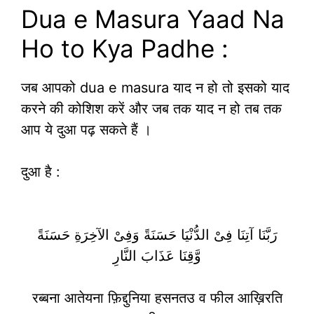
Dua e Masura Yaad Na
Ho to Kya Padhe :
जब आपको dua e masura याद न हो तो इसको याद
करने की कोशिश करें और जब तक याद न हो तब तक
आप ये दुआ पढ़ सकते हैं ।
दुआ है :
رَبَّنَا آتِنَا فِىْ الدُّنْيَا حَسَنَةً وَفِىْ الآخِرَةِ حَسَنَةً
وَّقِنَا عَذَابَ النَّارِ
रब्बना आतेयना फ़िद्दुनिया हसनतउ व फील आख़िरति