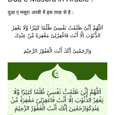
दुआ ए मसुरा अरबी में इस तरह से है :
اَللّٰھُمَّ أِنِّیْ ظَلَمْتُ نَفْسِیْ ظُلْمًا کَثِیْرًا وَّلَا یَغْفِرُ
الذُّنُوْبَ اِلَّا أَنْتَ فَاغْفِرْلِیْ مَغْفِرَةً مِّنْ عِنْدِكَ
وَارْحَمْنِیْ أِنَّكَ أَنْتَ الْغَفُوْرُ الرَّحِیْمَ