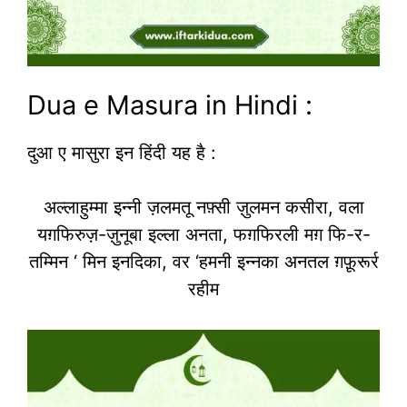
Dua e Masura in Hindi :
दुआ ए मासुरा इन हिंदी यह है :
अल्लाहुम्मा इन्नी ज़लमतू नफ़्सी ज़ुलमन कसीरा, वला
यग़फिरुज़-ज़ुनूबा इल्ला अनता, फग़फिरली मग़ फि-र-
तम्मिन ‘ मिन इनदिका, वर ‘हमनी इन्नका अनतल ग़फ़ूरूर्र
रहीम