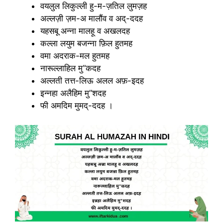
वयलुल लिकुल्ली हु-म-ज़तिल लुमज़ह
अल्लज़ी ज़म-अ मालौंव व अद्-ददह
यहसबू अन्ना मालहू व अखलदह
कल्ला लयुम बजन्ना फ़िल हुतमह
वमा अदराक-मल हुतमह
नारूल्लाहिल मु”कदह
अल्लती तत्त-लिऊ अलल अफ़-इदह
इन्नहा अलैहिम मु”शदह
फी अमदिम मुमद्-ददह ।