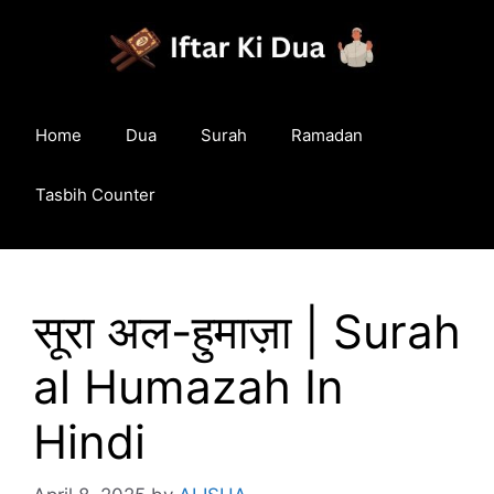
Skip
to
content
Home
Dua
Surah
Ramadan
Tasbih Counter
सूरा अल-हुमाज़ा | Surah
al Humazah In
Hindi