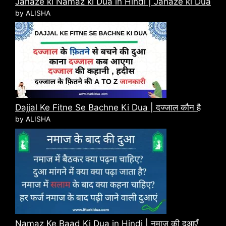
Janaze ki Namaz ki Dua in Hindi | Janaze ki Dua
by ALISHA
Dajjal Ke Fitne Se Bachne Ki Dua | दज्जाल कौन है
by ALISHA
Namaz Ke Baad Ki Dua in Hindi | नमाज़ की दुआएँ