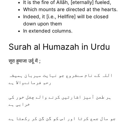
It is the fire of Allāh, [eternally] fueled,
Which mounts are directed at the hearts.
Indeed, it [i.e., Hellfire] will be closed
down upon them
In extended columns.
Surah al Humazah in Urdu
सुरा हुमाजा उर्दू में ;
اللہ کے نام سےشروع جو نہایت مہربان ہمیشہ
رحم فرمانےوالا ہے
ہر طعن آمیز اشارتیں کرنے والے چغل خور کی
خرابی ہے
جو مال جمع کرتا اور اس کو گن گن کر رکھتا ہے