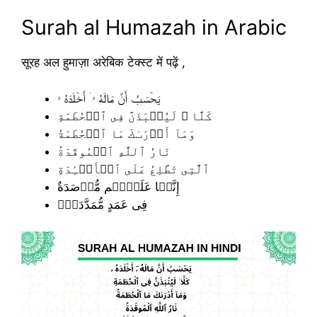
Surah al Humazah in Arabic
सूरह अल हुमाज़ा अरेबिक टेक्स्ट में पढ़ें ,
يَحۡسَبُ أَنَّ مَالَهُ ۥۤ أَخۡلَدَهُ ۥ
كَلَّا‌ ۖ لَيُنۢبَذَنَّ فِى ٱلۡحُطَمَةِ
وَمَآ أَدۡرَٮٰكَ مَا ٱلۡحُطَمَةُ
نَارُ ٱللَّهِ ٱلۡمُوقَدَةُ
ٱلَّتِى تَطَّلِعُ عَلَى ٱلۡأَفۡـِٔدَةِ
إِنَّہَا عَلَيۡہِم مُّؤۡصَدَةٌ
فِى عَمَدٍ مُّمَدَّدَةِۭ