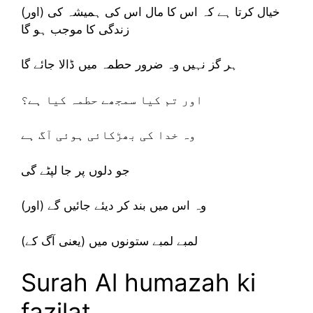
(اور) خیال کرتا ہے کہ اس کا مال اس کی ہمیشہ کی
زندگی کا موجب ہو گا
ہر گز نہیں وہ ضرور حطمہ میں ڈالا جائے گا
اور تم کیا سمجھے حطمہ کیا ہے؟
وہ خدا کی بھڑکائی ہوئی آگ ہے
جو دلوں پر جا لپٹے گی
(اور) وہ اس میں بند کر دیئے جائیں گے
لمبے لمبے ستونوں میں (یعنی آگ کے)
Surah Al humazah ki
fazilat